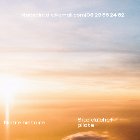
acsaintdie@gmail.com
|
03 29 56 24 62
Site du chef
Notre histoire
pilote