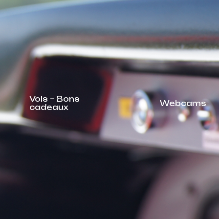
Vols – Bons
Webcams
cadeaux