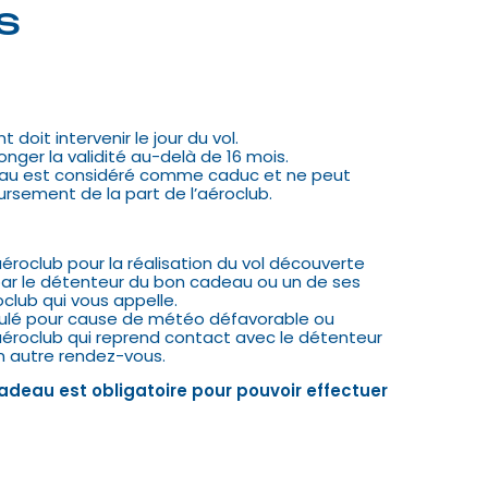
s
doit intervenir le jour du vol.
longer la validité au-delà de 16 mois.
deau est considéré comme caduc et ne peut
ursement de la part de l’aéroclub.
aéroclub pour la réalisation du vol découverte
par le détenteur du bon cadeau ou un de ses
oclub qui vous appelle.
ulé pour cause de météo défavorable ou
’aéroclub qui reprend contact avec le détenteur
n autre rendez-vous.
adeau est obligatoire pour pouvoir effectuer