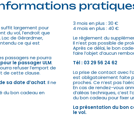
Informations pratique
3 mois en plus : 30 €
 suffit largement pour
4 mois en plus : 40 €
t du vol, l’endroit que
e, Lac de Gérardmer,
Le règlement du supplément 
entendu ce qui est
Il n’est pas possible de pro
Après ce délai, le bon ca
faire l’objet d’aucun rembo
des passagers ne pourra
 pour le passager ULM
.
Tél : 03 29 56 24 62
ourra refuser l’emport de
La prise de contact avec l’
t de cette clause.
est obligatoirement faite 
de sa date d’achat
. Il ne
proches. Ce n’est pas l’aér
En cas de rendez-vous ann
ité du bon cadeau en
d’aléas techniques, c’est l
du bon cadeau pour fixer u
La présentation du bon c
le vol.