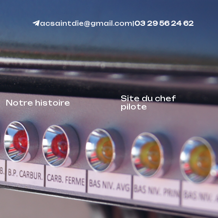
acsaintdie@gmail.com
|
03 29 56 24 62
Site du chef
Notre histoire
pilote